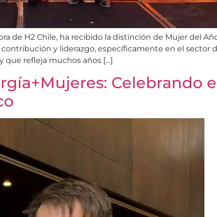
ra de H2 Chile, ha recibido la distinción de Mujer del 
ontribución y liderazgo, específicamente en el sector d
 que refleja muchos años […]
rgía+Mujeres: Celebrando e
co