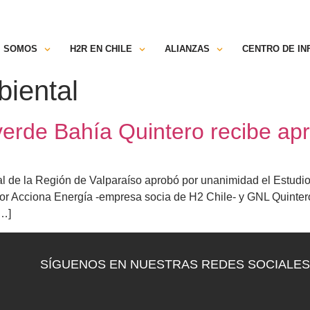
TRANSPARENCIA
ESPACIO SOCIOS
C
SOMOS
H2R EN CHILE
ALIANZAS
CENTRO DE I
biental
verde Bahía Quintero recibe ap
l de la Región de Valparaíso aprobó por unanimidad el Estudio
r Acciona Energía -empresa socia de H2 Chile- y GNL Quintero.
[…]
SÍGUENOS EN NUESTRAS REDES SOCIALES