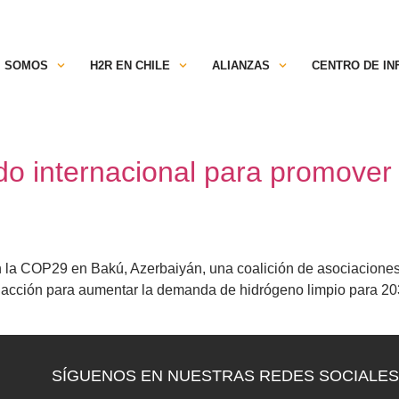
TRANSPARENCIA
ESPACIO SOCIOS
C
SOMOS
H2R EN CHILE
ALIANZAS
CENTRO DE I
o internacional para promover e
n la COP29 en Bakú, Azerbaiyán, una coalición de asociaciones 
 acción para aumentar la demanda de hidrógeno limpio para 203
SÍGUENOS EN NUESTRAS REDES SOCIALES