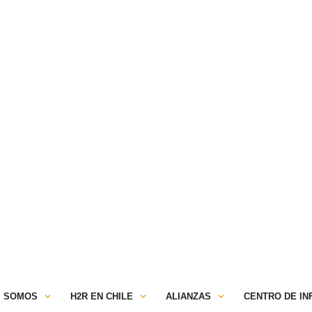
TRANSPARENCIA
ESPACIO SOCIOS
C
SOMOS
H2R EN CHILE
ALIANZAS
CENTRO DE I