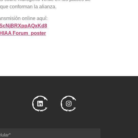
s que conforman la alianza.
ansmisión online aquí:
/SeScNjBRXppAQxKd8
GHIAA Forum_poster