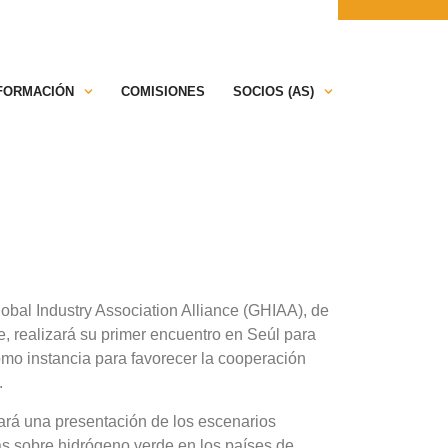
ONTÁCTANOS
PRENSA
NFORMACIÓN
COMISIONES
SOCIOS (AS)
lobal Industry Association Alliance (GHIAA), de
e, realizará su primer encuentro en Seúl para
omo instancia para favorecer la cooperación
.
zará una presentación de los escenarios
cas sobre hidrógeno verde en los países de