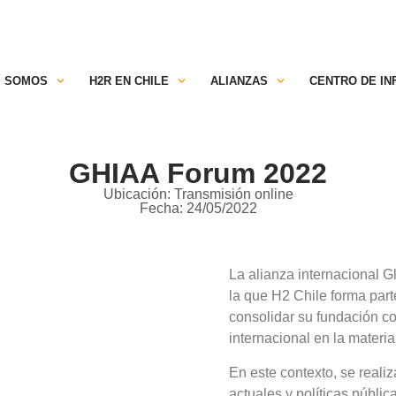
TRANSPARENCIA
ESPACIO SOCIOS
C
SOMOS
H2R EN CHILE
ALIANZAS
CENTRO DE I
GHIAA Forum 2022
Ubicación: Transmisión online
Fecha: 24/05/2022
La alianza internacional G
la que H2 Chile forma part
consolidar su fundación c
internacional en la materia
En este contexto, se reali
actuales y políticas públi