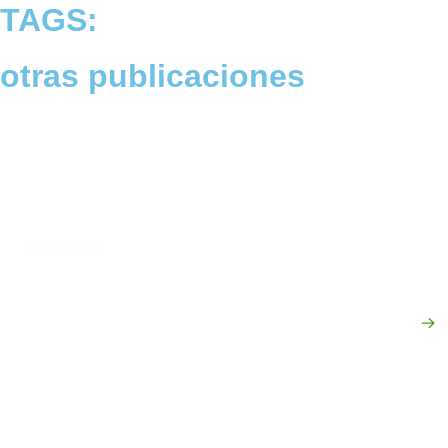
TAGS:
otras
publicaciones
01/12/2023
Comité Estratégico para el H2V: nuevo hito para
habilitar el desarrollo de la industria en el país