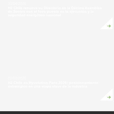
30/04/2026
H2 Chile renueva su Directorio en la Décima Asamblea
de Socios con el foco puesto en la ejecución y la
seguridad energética nacional
02/02/2026
H2 Chile en Hyvolution Paris 2026: posicionamiento
estratégico en una etapa clave de la industria