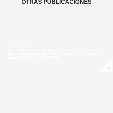
OTRAS
PUBLICACIONES
27/07/2026
Hyvolution Chile 2026 reunirá en Santiago a los
principales actores del hidrógeno verde y las energías
limpiasHyVolution Chile 2026