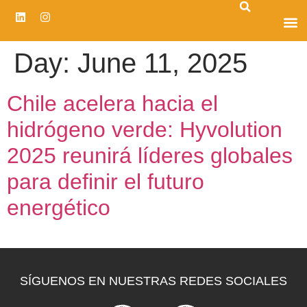
CENTRO D
Day:
June 11, 2025
Chile acelera hacia el
hidrógeno verde: Hyvolution
2025 reunirá líderes globales
para definir el futuro
energético
SÍGUENOS EN NUESTRAS REDES SOCIALES