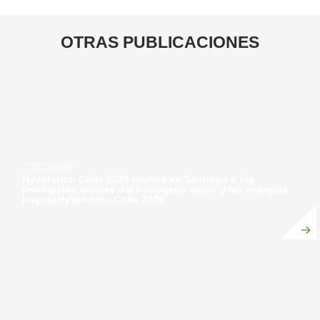
OTRAS
PUBLICACIONES
27/07/2026
Hyvolution Chile 2026 reunirá en Santiago a los
principales actores del hidrógeno verde y las energías
limpiasHyVolution Chile 2026