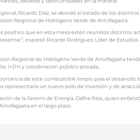
avances, desafíos y oportunidades en la materia.
ional, Ricardo Díaz, se abordó el estado de los distintos
misión Regional de Hidrógeno Verde de Antofagasta.
 es positivo que en esta mesa estén reunidos distintos a
presentar”, expresó Ricardo Rodríguez, Líder de Estudios 
isión Regional de Hidrógeno Verde de Antofagasta tendrá
e, I+D+i y coordinación público-privada.
portancia de este combustible limpio para el desarrollo l
ues representaría un nuevo polo de inversión y de atracc
ación de la Seremi de Energía, Dafne Ríos, quien enfatiz
ntofagasta en el largo plazo.