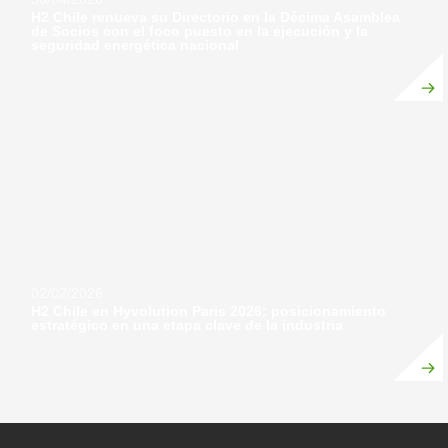
H2 Chile renueva su Directorio en la Décima Asamblea
de Socios con el foco puesto en la ejecución y la
seguridad energética nacional
02/02/2026
H2 Chile en Hyvolution Paris 2026: posicionamiento
estratégico en una etapa clave de la industria