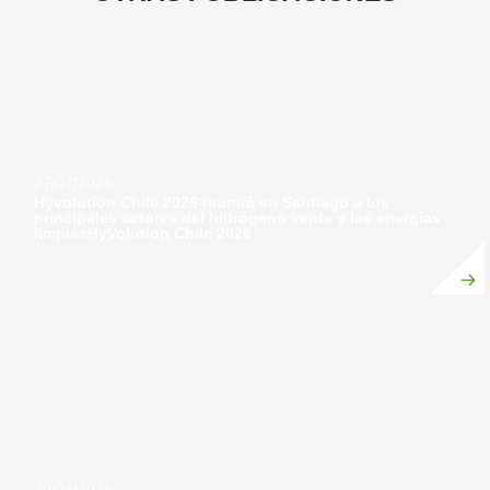
27/07/2026
Hyvolution Chile 2026 reunirá en Santiago a los
principales actores del hidrógeno verde y las energías
limpiasHyVolution Chile 2026
30/04/2026