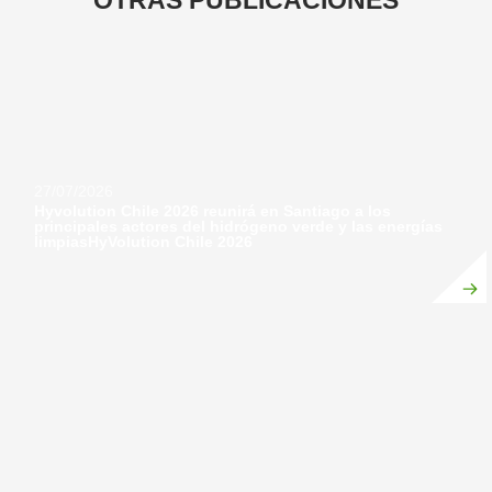
27/07/2026
Hyvolution Chile 2026 reunirá en Santiago a los
principales actores del hidrógeno verde y las energías
limpiasHyVolution Chile 2026