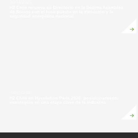
30/04/2026
H2 Chile renueva su Directorio en la Décima Asamblea
de Socios con el foco puesto en la ejecución y la
seguridad energética nacional
02/02/2026
H2 Chile en Hyvolution Paris 2026: posicionamiento
estratégico en una etapa clave de la industria